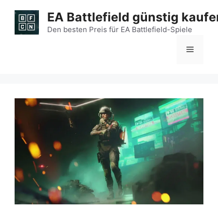
Zum
EA Battlefield günstig kaufe
Inhalt
springen
Den besten Preis für EA Battlefield-Spiele
Menü