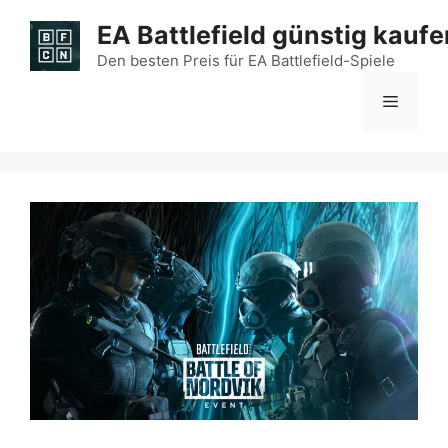
Zum
EA Battlefield günstig kaufe
Inhalt
springen
Den besten Preis für EA Battlefield-Spiele
Menü