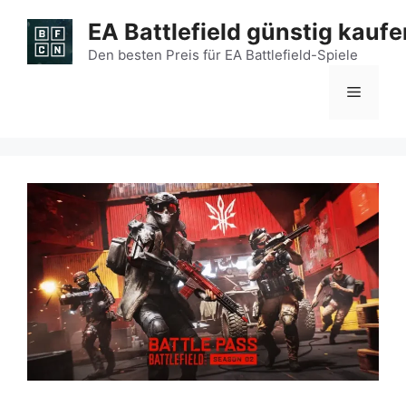
Zum
EA Battlefield günstig kaufe
Inhalt
springen
Den besten Preis für EA Battlefield-Spiele
Menü