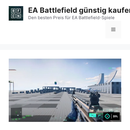
Zum
EA Battlefield günstig kaufe
Inhalt
springen
Den besten Preis für EA Battlefield-Spiele
Menü