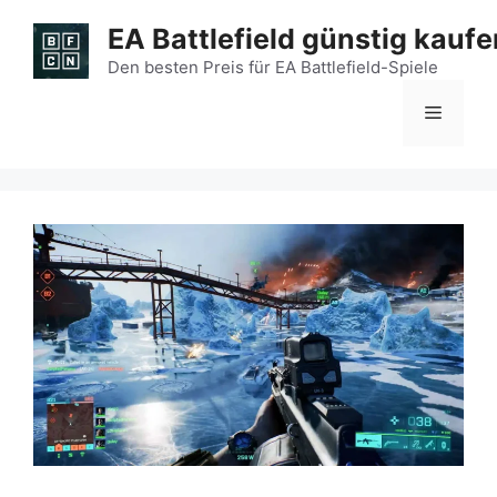
Zum
EA Battlefield günstig kaufe
Inhalt
springen
Den besten Preis für EA Battlefield-Spiele
Menü