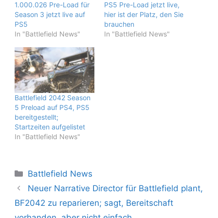
1.000.026 Pre-Load für
PS5 Pre-Load jetzt live,
Season 3 jetzt live auf
hier ist der Platz, den Sie
PS5
brauchen
In "Battlefield News"
In "Battlefield News"
Battlefield 2042 Season
5 Preload auf PS4, PS5
bereitgestellt;
Startzeiten aufgelistet
In "Battlefield News"
Kategorien
Battlefield News
Neuer Narrative Director für Battlefield plant,
BF2042 zu reparieren; sagt, Bereitschaft
vorhanden, aber nicht einfach