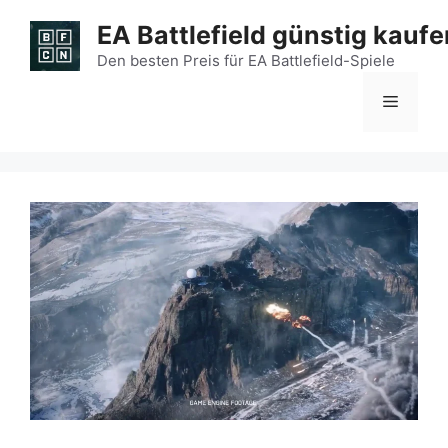
Zum
EA Battlefield günstig kaufe
Inhalt
springen
Den besten Preis für EA Battlefield-Spiele
Menü