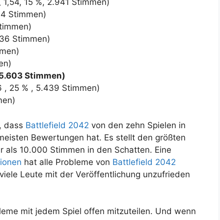
(
1,54,
15 %,
2.941 Stimmen)
44 Stimmen)
Stimmen)
136 Stimmen)
mmen)
en)
5.603 Stimmen)
6
,
25 %
,
5.439 Stimmen)
men)
t, dass
Battlefield 2042
von den zehn Spielen in
 meisten Bewertungen hat. Es stellt den größten
r als 10.000 Stimmen in den Schatten. Eine
ionen
hat alle Probleme von
Battlefield 2042
iele Leute mit der Veröffentlichung unzufrieden
bleme mit jedem Spiel offen mitzuteilen. Und wenn