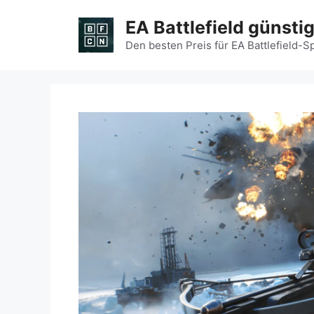
Zum
EA Battlefield günsti
Inhalt
springen
Den besten Preis für EA Battlefield-S