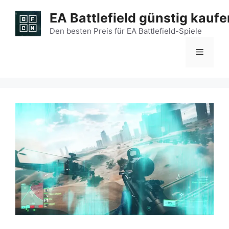
Zum
EA Battlefield günstig kaufe
Inhalt
springen
Den besten Preis für EA Battlefield-Spiele
Menü