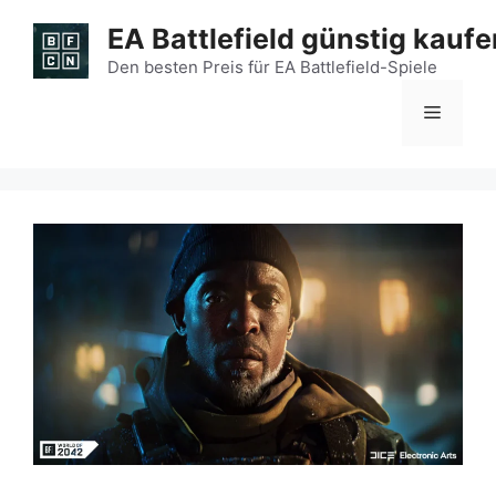
Zum
EA Battlefield günstig kaufe
Inhalt
springen
Den besten Preis für EA Battlefield-Spiele
Menü