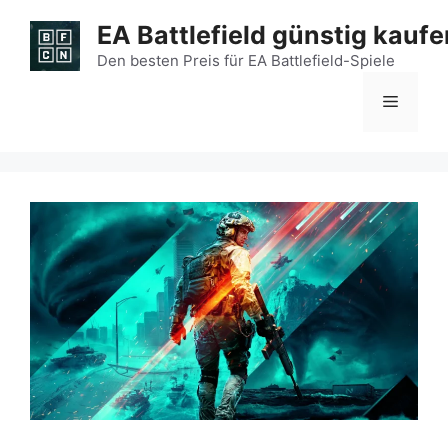
Zum
EA Battlefield günstig kaufe
Inhalt
springen
Den besten Preis für EA Battlefield-Spiele
Menü