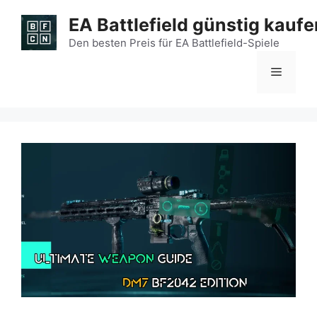
Zum
EA Battlefield günstig kaufe
Inhalt
springen
Den besten Preis für EA Battlefield-Spiele
Menü