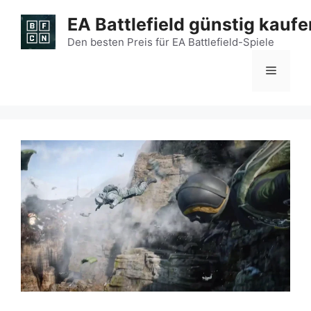
Zum
EA Battlefield günstig kaufe
Inhalt
springen
Den besten Preis für EA Battlefield-Spiele
Menü