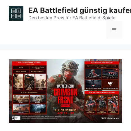
Zum
EA Battlefield günstig kaufe
Inhalt
springen
Den besten Preis für EA Battlefield-Spiele
Menü