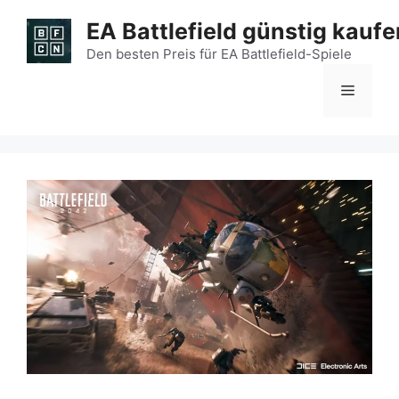
Zum
EA Battlefield günstig kaufe
Inhalt
springen
Den besten Preis für EA Battlefield-Spiele
Menü