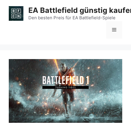
Zum
EA Battlefield günstig kaufe
Inhalt
springen
Den besten Preis für EA Battlefield-Spiele
Menü