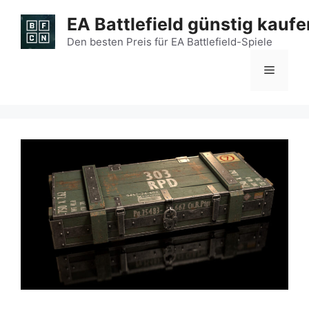
Zum
EA Battlefield günstig kaufe
Inhalt
springen
Den besten Preis für EA Battlefield-Spiele
Menü