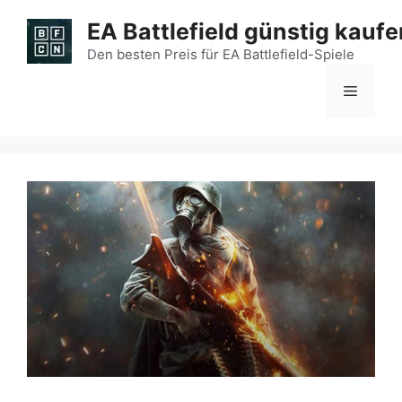
Zum
EA Battlefield günstig kaufe
Inhalt
springen
Den besten Preis für EA Battlefield-Spiele
Menü