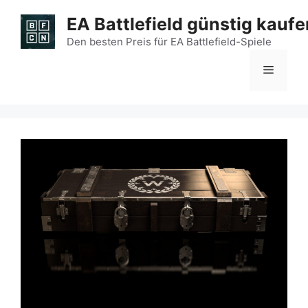
Zum
EA Battlefield günstig kaufe
Inhalt
springen
Den besten Preis für EA Battlefield-Spiele
Menü