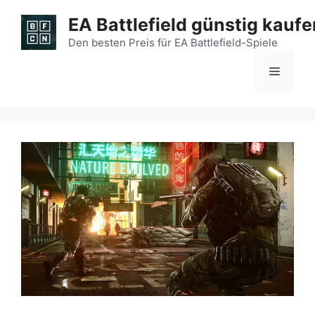
Zum
EA Battlefield günstig kaufe
Inhalt
springen
Den besten Preis für EA Battlefield-Spiele
Menü