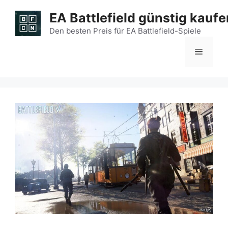
Zum
EA Battlefield günstig kaufe
Inhalt
springen
Den besten Preis für EA Battlefield-Spiele
Menü