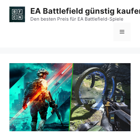
Zum
EA Battlefield günstig kaufe
Inhalt
springen
Den besten Preis für EA Battlefield-Spiele
Menü