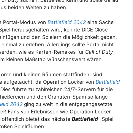
 aus beiden Welten zu haben.
he Portal-Modus von
Battlefield 2042
eine Sache
Spiel herausgehalten wird, könnte DICE Close
einfügen und den Spielern die Möglichkeit geben,
inmal zu erleben. Allerdings sollte Portal nicht
werden, wie es Karten-Remakes für
Call of Duty
n im kleinen Maßstab wünschenswert wären.
idoren und kleinen Räumen stattfinden, sind
rs aufgetaucht, da Operation Locker von
Battlefield
Dies führte zu zahlreichen 24/7-Servern für die
Schießereien und den Granaten-Spam so lange
field 2042
ging zu weit in die entgegengesetzte
 ließ Fans von Erlebnissen wie Operation Locker
Hoffentlich bietet das nächste
Battlefield
-Spiel
roßen Spielräumen.