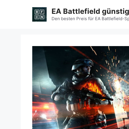
Zum
EA Battlefield günsti
Inhalt
springen
Den besten Preis für EA Battlefield-S