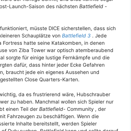
 Post-Launch-Saison des nächsten
Battlefield
-
funktioniert, müsste DICE sicherstellen, dass sich
 kleineren Schauplätze von
Battlefield 3
. Jede
a Fortress hatte seine Katakomben, in denen
house von Ziba Tower war optisch atemberaubend
al sorgte für einige lustige Fernkämpfe und die
ten dafür, dass hinter jeder Ecke Gefahren
en, braucht jede ein eigenes Aussehen und
tgestellten Close Quarters-Karten.
ichtig, da es frustrierend wäre, Hubschrauber
ower zu haben. Manchmal wollen sich Spieler nur
bt einen Teil der
Battlefield-
Community , der
 mit Fahrzeugen zu beschäftigen. Wenn die
sierte Inhalte bereitstellt, werden Spieler
l of Duty
suchen.
Battlefield
kann und sollte darauf