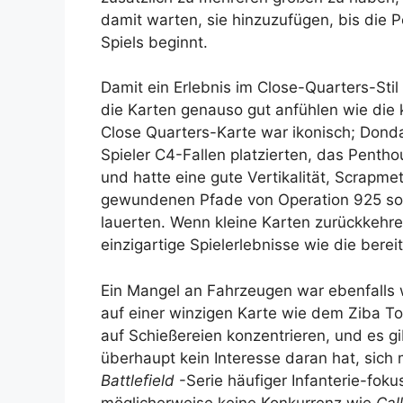
damit warten, sie hinzuzufügen, bis die
Spiels beginnt.
Damit ein Erlebnis im Close-Quarters-Stil 
die Karten genauso gut anfühlen wie die
Close Quarters-Karte war ikonisch; Dond
Spieler C4-Fallen platzierten, das Pent
und hatte eine gute Vertikalität, Scrapmet
gewundenen Pfade von Operation 925 sorg
lauerten. Wenn kleine Karten zurückkehr
einzigartige Spielerlebnisse wie die berei
Ein Mangel an Fahrzeugen war ebenfalls w
auf einer winzigen Karte wie dem Ziba T
auf Schießereien konzentrieren, und es gi
überhaupt kein Interesse daran hat, sich
Battlefield
-Serie häufiger Infanterie-fokus
möglicherweise keine Konkurrenz wie
Cal