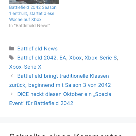
Hour“ erscheint am 28.
Battlefield 2042 Season
Februar für EA Play- und
1 enthüllt, startet diese
Xbox Game Pass-
Woche auf Xbox
Mitglieder, wobei der
In "Battlefield News"
Headliner eine…
Kategorien
Battlefield News
Schlagwörter
Battlefield 2042
,
EA
,
Xbox
,
Xbox-Serie S
,
Xbox-Serie X
Battlefield bringt traditionelle Klassen
zurück, beginnend mit Saison 3 von 2042
DICE neckt diesen Oktober ein „Special
Event“ für Battlefield 2042