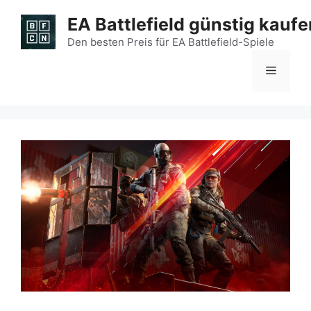
Zum
EA Battlefield günstig kaufe
Inhalt
springen
Den besten Preis für EA Battlefield-Spiele
Menü