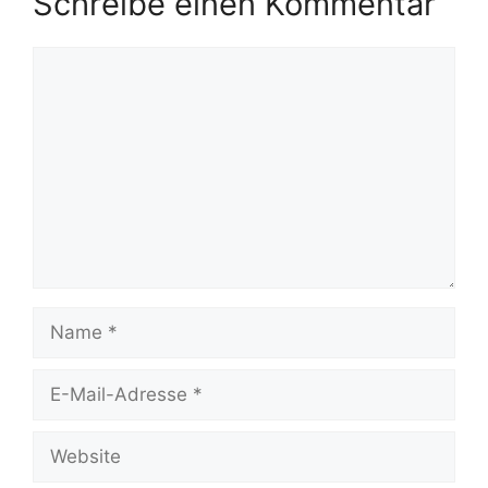
Schreibe einen Kommentar
Kommentar
Name
E-
Mail-
Adresse
Website