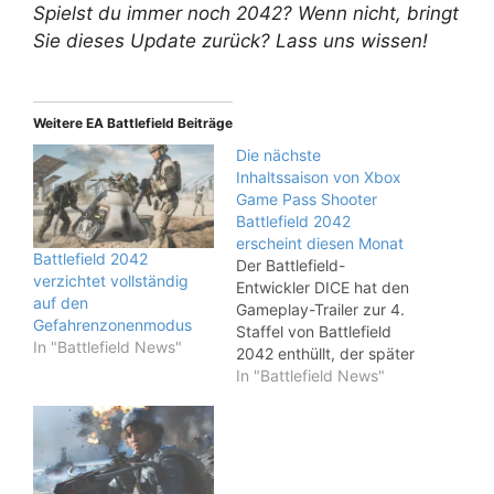
Spielst du immer noch 2042? Wenn nicht, bringt
Sie dieses Update zurück? Lass uns wissen!
Weitere EA Battlefield Beiträge
Die nächste
Inhaltssaison von Xbox
Game Pass Shooter
Battlefield 2042
erscheint diesen Monat
Battlefield 2042
Der Battlefield-
verzichtet vollständig
Entwickler DICE hat den
auf den
Gameplay-Trailer zur 4.
Gefahrenzonenmodus
Staffel von Battlefield
In "Battlefield News"
2042 enthüllt, der später
in diesem Monat eine
In "Battlefield News"
brandneue Karte, einen
Spezialisten, Gadgets
und mehr für den Xbox
Game Pass bringt.
„Season 4: Eleventh